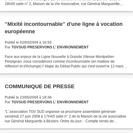
18h00 salle n° 2, Maison de la Vie Associative, rue Général Margueritte,
Béziers. Cette réunion se déroulera...
"Mixité incontournable" d'une ligne à vocation
européenne
Publié le 02/04/2009 à 16:50
Par
TGVSUD PRESERVONS L' ENVIRONNEMENT
Face aux enjeux de la Ligne Nouvelle à Grande Vitesse Montpellier-
Perpignan, nous considérons comme incontournable (en matière de
réflexion et d'échange) l' étape du Débat Public qui s'est ouvert le 12 mars
dernier et se terminera le 25 juin prochain....
COMMUNIQUE DE PRESSE
Publié le 23/06/2008 à 18:46
Par
TGVSUD PRESERVONS L' ENVIRONNEMENT
"L' association TGV SUD organise sa prochaine assemblée générale
vendredi 27 juin 2008 à 17H45 salle n° 2 de la Maison de la vie associative
rue Général Marguerite à Béziers. Ordre du jour: - Compte rendu de
l'assemblée générale constitutive - Présentation...