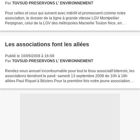
Par
TGVSUD PRESERVONS L' ENVIRONNEMENT
Pour celles et ceux qui suivent avec intérêt et promeuvent comme notre
association, le dossier de la ligne à grande vitesse LGV Montpellier
Perpignan, celui de la LGV des métropoles Marseille Toulon Nice, en
avance sur nous, est du coup très intéressant...
Les associations font les allées
Publié le 10/09/2008 à 16:08
Par
TGVSUD PRESERVONS L' ENVIRONNEMENT
Rendez-vous annuel incontournable pour tout le tissu associatif biterrois, les
associations tiendront le pavé: samedi 13 septembre 2008 de 10h à 18h
allées Paul Riquet à Béziers Pour la première fois notre jeune association
tiendra le stand n° 147 situé...