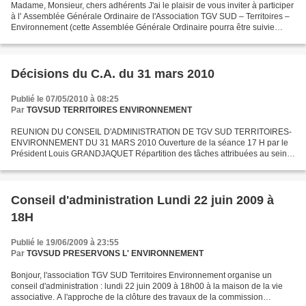
Madame, Monsieur, chers adhérents J'ai le plaisir de vous inviter à participer
à l' Assemblée Générale Ordinaire de l'Association TGV SUD – Territoires –
Environnement (cette Assemblée Générale Ordinaire pourra être suivie
d'une Assemblée Générale Extraordinaire)....
Décisions du C.A. du 31 mars 2010
Publié le 07/05/2010 à 08:25
Par
TGVSUD TERRITOIRES ENVIRONNEMENT
REUNION DU CONSEIL D'ADMINISTRATION DE TGV SUD TERRITOIRES-
ENVIRONNEMENT DU 31 MARS 2010 Ouverture de la séance 17 H par le
Président Louis GRANDJAQUET Répartition des tâches attribuées au sein
de l'association : Jean-Claude GALAN va s'occuper des projets...
Conseil d'administration Lundi 22 juin 2009 à
18H
Publié le 19/06/2009 à 23:55
Par
TGVSUD PRESERVONS L' ENVIRONNEMENT
Bonjour, l'association TGV SUD Territoires Environnement organise un
conseil d'administration : lundi 22 juin 2009 à 18h00 à la maison de la vie
associative. A l'approche de la clôture des travaux de la commission