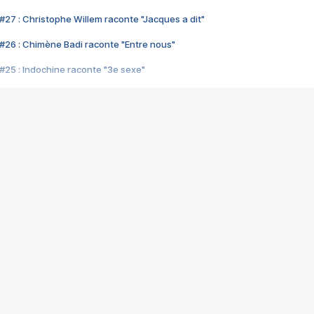
#27 : Christophe Willem raconte "Jacques a dit"
#26 : Chimène Badi raconte "Entre nous"
#25 : Indochine raconte "3e sexe"
#24 : Zaho raconte "C'est chelou"
#23 : Patrick Bruel raconte "Au café des délices"
#22 : Kyo raconte "Le chemin"
#21 : Nolwenn Leroy raconte "Cassé"
#20 : Patrick Hernandez raconte "Born to be alive"
#19 : Lorie raconte "Près de moi"
#18 : Michael Jones raconte "A nos actes manqués" (avec Jean-Jacque
#17 : Khaled raconte "Aïcha"
#16 : Corneille raconte "Parce qu'on vient de loin"