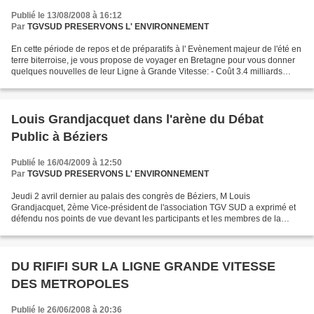
Publié le 13/08/2008 à 16:12
Par
TGVSUD PRESERVONS L' ENVIRONNEMENT
En cette période de repos et de préparatifs à l' Evènement majeur de l'été en
terre biterroise, je vous propose de voyager en Bretagne pour vous donner
quelques nouvelles de leur Ligne à Grande Vitesse: - Coût 3.4 milliards
d'euros - Réalisation dans...
Louis Grandjacquet dans l'arène du Débat
Public à Béziers
Publié le 16/04/2009 à 12:50
Par
TGVSUD PRESERVONS L' ENVIRONNEMENT
Jeudi 2 avril dernier au palais des congrès de Béziers, M Louis
Grandjacquet, 2ème Vice-président de l'association TGV SUD a exprimé et
défendu nos points de vue devant les participants et les membres de la
commission du débat public. De façon concise...
DU RIFIFI SUR LA LIGNE GRANDE VITESSE
DES METROPOLES
Publié le 26/06/2008 à 20:36