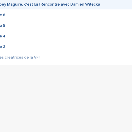
bey Maguire, c'est lui ! Rencontre avec Damien Witecka
e 6
e 5
e 4
e 3
s créatrices de la VF !
e 2
e 1
e Mektoub My Love arrive enfin ! Rencontre avec Shaïn Boumedine et Sal
i : après Toni en famille
elle réalise le bouleversant Dites lui que je l'aime
ais ! Rencontre autour de Vie privée de Rebecca Zlotowski
 de Marguerite, Grave... Rencontre avec Ella Rumpf