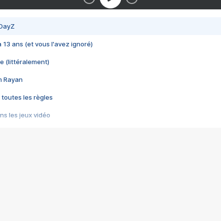
 DayZ
 a 13 ans (et vous l'avez ignoré)
e (littéralement)
im Rayan
 toutes les règles
s les jeux vidéo
us choquant de Rockstar ? - Le scandale BULLY
e plus moche de Steam
du RÊVE tourne au CAUCHEMAR
pendant 8 heures
it… à tort