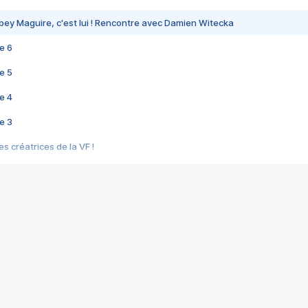
bey Maguire, c'est lui ! Rencontre avec Damien Witecka
e 6
e 5
e 4
e 3
s créatrices de la VF !
e 2
e 1
e Mektoub My Love arrive enfin ! Rencontre avec Shaïn Boumedine et Sal
i : après Toni en famille
elle réalise le bouleversant Dites lui que je l'aime
ais ! Rencontre autour de Vie privée de Rebecca Zlotowski