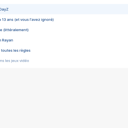
 DayZ
 a 13 ans (et vous l'avez ignoré)
e (littéralement)
im Rayan
 toutes les règles
s les jeux vidéo
us choquant de Rockstar ? - Le scandale BULLY
e plus moche de Steam
du RÊVE tourne au CAUCHEMAR
pendant 8 heures
it… à tort
umiliés par un jeu vidéo