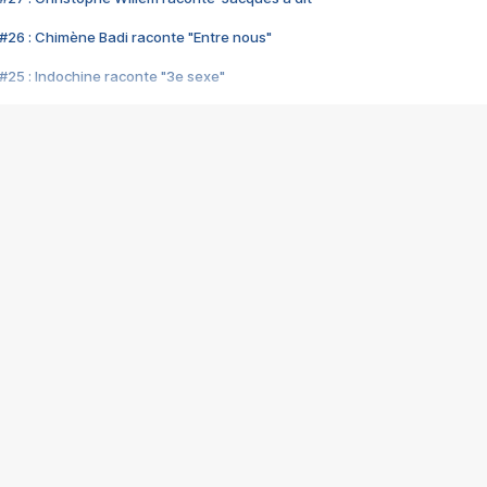
#26 : Chimène Badi raconte "Entre nous"
#25 : Indochine raconte "3e sexe"
#24 : Zaho raconte "C'est chelou"
#23 : Patrick Bruel raconte "Au café des délices"
#22 : Kyo raconte "Le chemin"
#21 : Nolwenn Leroy raconte "Cassé"
#20 : Patrick Hernandez raconte "Born to be alive"
#19 : Lorie raconte "Près de moi"
#18 : Michael Jones raconte "A nos actes manqués" (avec Jean-Jacque
#17 : Khaled raconte "Aïcha"
#16 : Corneille raconte "Parce qu'on vient de loin"
#15 : Indochine raconte "L'aventurier"