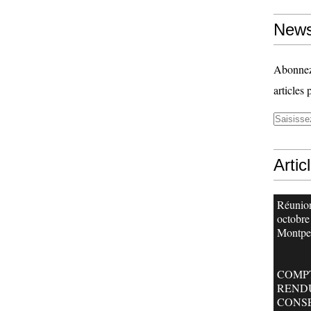
News
Abonnez-
articles 
Artic
Réunion
octobre
Montpel
COMP
REND
CONS