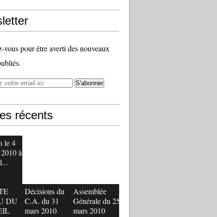
letter
vous pour être averti des nouveaux
publiés.
les récents
 le 4
 2010 à
...
TE
Décisions du
Assemblée
U DU
C.A. du 31
Générale du 25
EIL
mars 2010
mars 2010