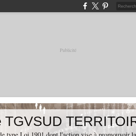
Publicité
de type Loi 1901 dont l'action vise à promouvoir la 