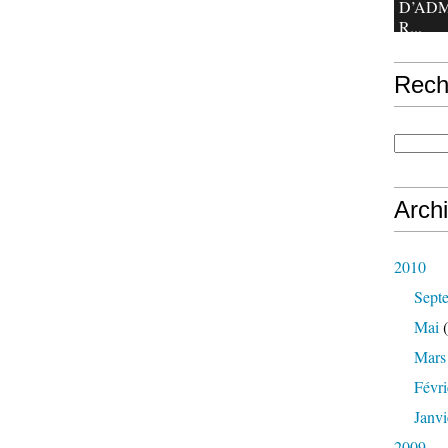
D’ADM
R...
Rech
Arch
2010
Sept
Mai
(
Mars
Févri
Janvi
2009