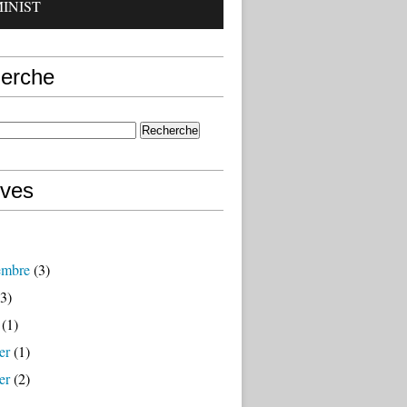
INIST
erche
ives
embre
(3)
3)
(1)
er
(1)
er
(2)