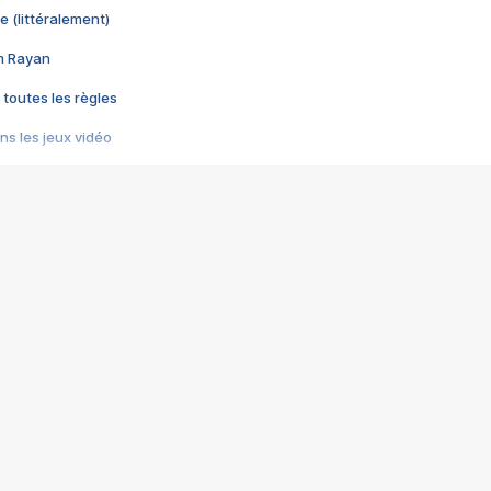
e (littéralement)
im Rayan
 toutes les règles
s les jeux vidéo
us choquant de Rockstar ? - Le scandale BULLY
e plus moche de Steam
du RÊVE tourne au CAUCHEMAR
pendant 8 heures
it… à tort
umiliés par un jeu vidéo
ire - Final Fantasy 8
ti un empire - Age of Empires