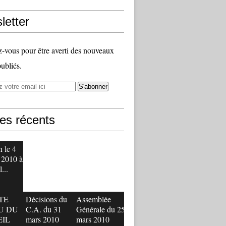
letter
vous pour être averti des nouveaux
publiés.
les récents
 le 4
 2010 à
...
TE
Décisions du
Assemblée
U DU
C.A. du 31
Générale du 25
EIL
mars 2010
mars 2010