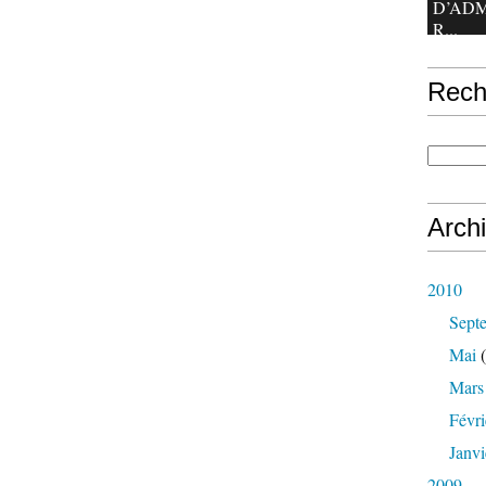
D’ADM
R...
Rech
Arch
2010
Sept
Mai
(
Mars
Févri
Janvi
2009