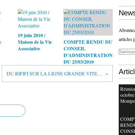
News
Abonnez-
19 juin 2010 /
articles 
e
Maison de la Vie
COMPTE RENDU DU
Associative
CONSEIL
D’ADMINISTRATION
DU 25/03/2010
Artic
DU RIFIFI SUR LA LIGNE GRANDE VITESSE DES METROPOLES
Réunion
octobre
Montpel
COMP
REND
CONS