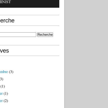
INIST
erche
ives
embre
(3)
3)
(1)
er
(1)
er
(2)