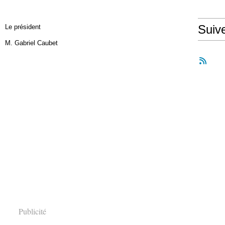
Suiv
ent
Caubet
Publicité