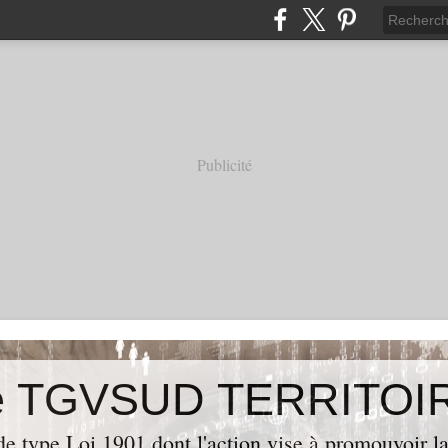
Publicité
de type Loi 1901 dont l'action vise à promouvoir la 