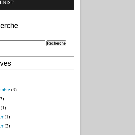
INIST
erche
ives
embre
(3)
3)
(1)
er
(1)
er
(2)