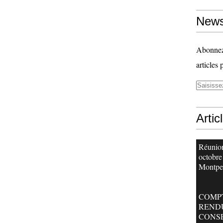
News
Abonnez-
articles 
Artic
Réunion
octobre
Montpel
COMP
REND
CONS