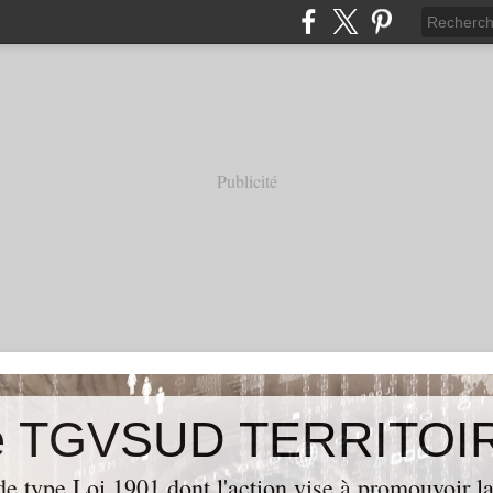
Publicité
de type Loi 1901 dont l'action vise à promouvoir la 