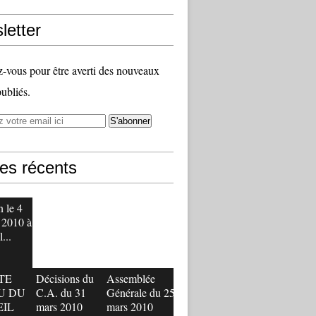
letter
vous pour être averti des nouveaux
publiés.
les récents
 le 4
 2010 à
...
TE
Décisions du
Assemblée
U DU
C.A. du 31
Générale du 25
EIL
mars 2010
mars 2010