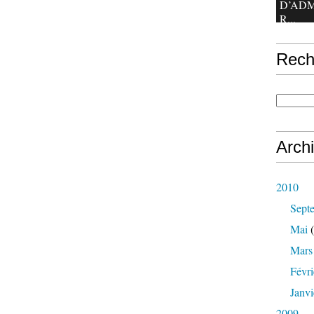
D’ADM
R...
Rech
Arch
2010
Sept
Mai
(
Mars
Févri
Janvi
2009