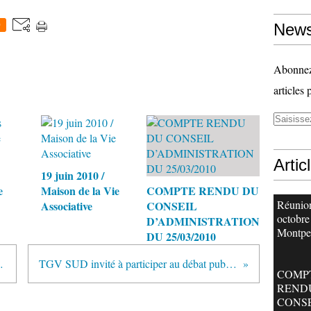
0
News
Abonnez-
articles 
Artic
19 juin 2010 /
e
Maison de la Vie
COMPTE RENDU DU
Réunion
Associative
CONSEIL
octobre
D’ADMINISTRATION
Montpel
DU 25/03/2010
de l'association
TGV SUD invité à participer au débat public mardi 9 juin......
COMP
REND
CONS