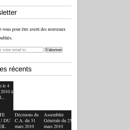
letter
vous pour être averti des nouveaux
publiés.
les récents
 le 4
 2010 à
...
TE
Décisions du
Assemblée
U DU
C.A. du 31
Générale du 25
EIL
mars 2010
mars 2010