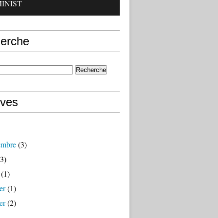
INIST
erche
ives
embre
(3)
3)
(1)
er
(1)
er
(2)