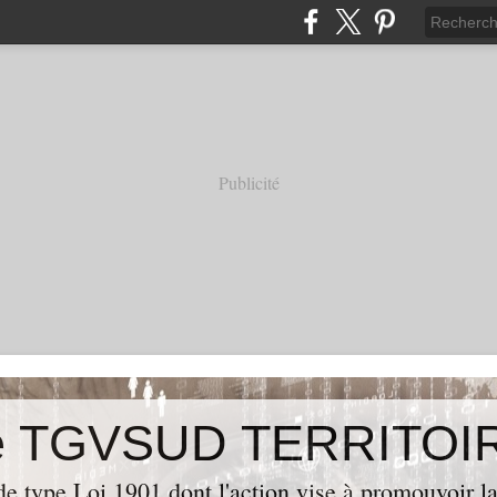
Publicité
de type Loi 1901 dont l'action vise à promouvoir la 